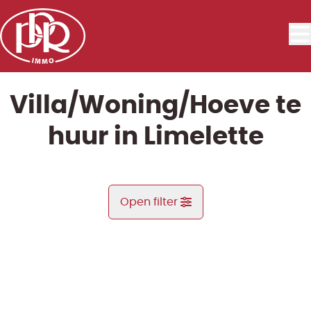
Ga naar hoofdinhoud
Villa/Woning/Hoeve te
huur in Limelette
Open filter
Gemeente
ARCHIEF
Limelette (1342)
Remove
Kaartweergave