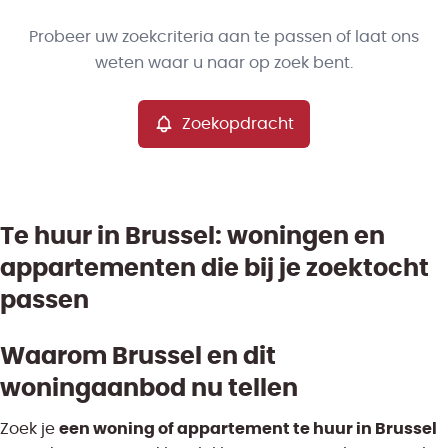
Type
Probeer uw zoekcriteria aan te passen of laat ons
Villa/Woning/Hoeve
Zoekopdracht
Sorteer op
Remove
weten waar u naar op zoek bent.
Zoekopdracht
Meer criteria
Min. budget
Te huur in Brussel: woningen en
appartementen die bij je zoektocht
Max. budget
passen
Waarom Brussel en dit
Zoeken
woningaanbod nu tellen
een woning of appartement te huur in Brussel
Zoek je