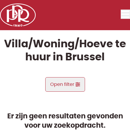
Ga naar hoofdinhoud
Villa/Woning/Hoeve te
huur in Brussel
Open filter
Gemeente
Brussel (1000)
Er zijn geen resultaten gevonden
Remove
Kaartweergave
voor uw zoekopdracht.