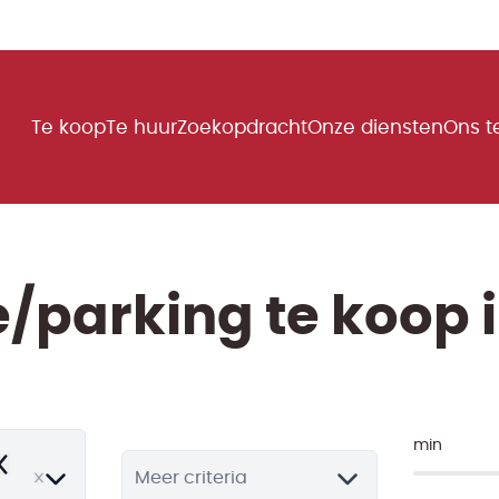
Te koop
Te huur
Zoekopdracht
Onze diensten
Ons 
/parking te koop i
min
emove
Meer criteria