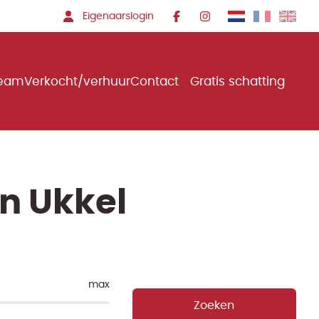
Eigenaarslogin
team
Verkocht/verhuur
Contact
Gratis schatting
n Ukkel
max
Zoeken