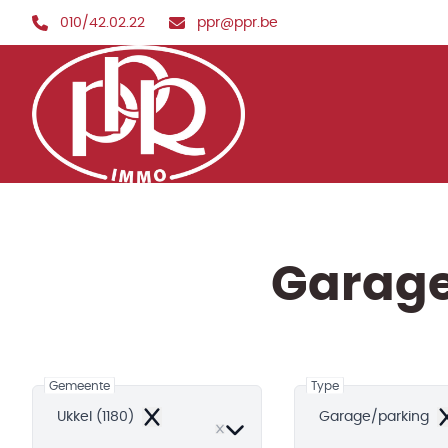
Ga naar hoofdinhoud
010/42.02.22
ppr@ppr.be
Garage
Gemeente
Type
Ukkel (1180)
Garage/parking
Remove
R