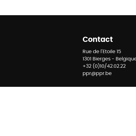
Contact
Rue de l'Etoile 15
1301 Bierges - Belgiqu
+32 (0)10/42.02.22
ppr@ppr.be
88 - RC professionnelle et cautionnement via AXA Belgium 
mmobiliers - Rue du Luxembourg 16B à 1000 Bruxelles – www
E74 7320 6368 5807 - Compte Tiers CBC Banque BE42 7