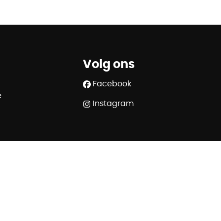
Volg ons
Facebook
e
Instagram
SA - police n° 730.390.160 - Organisme de contrôle :
.ipi.be - 02/505.38.50 - info@ipi.be
320 6445 6854