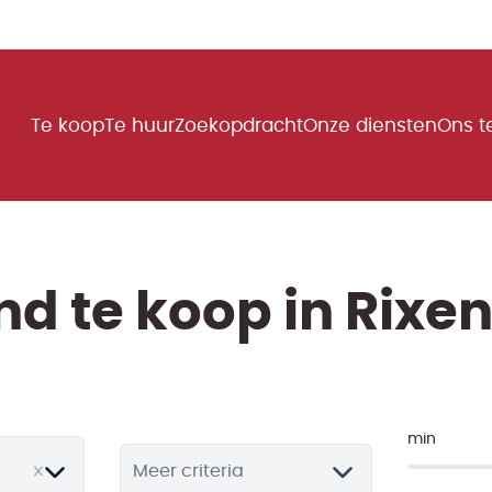
Te koop
Te huur
Zoekopdracht
Onze diensten
Ons 
d te koop in Rixe
min
Meer criteria