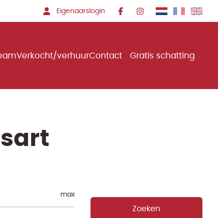
Eigenaarslogin
team
Verkocht/verhuur
Contact
Gratis schatting
nsart
max
Zoeken