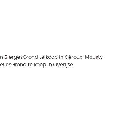
in Bierges
Grond te koop in Céroux-Mousty
elles
Grond te koop in Overijse