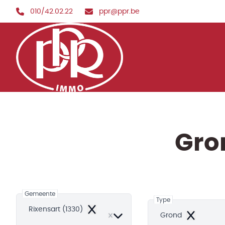
Ga naar hoofdinhoud
010/42.02.22
ppr@ppr.be
Gron
Gemeente
Type
Rixensart (1330)
Remove
Grond
Remove