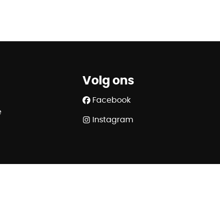
Volg ons
Facebook
e
Instagram
SA - police n° 730.390.160 - Organisme de contrôle :
.ipi.be - 02/505.38.50 - info@ipi.be
320 6445 6854