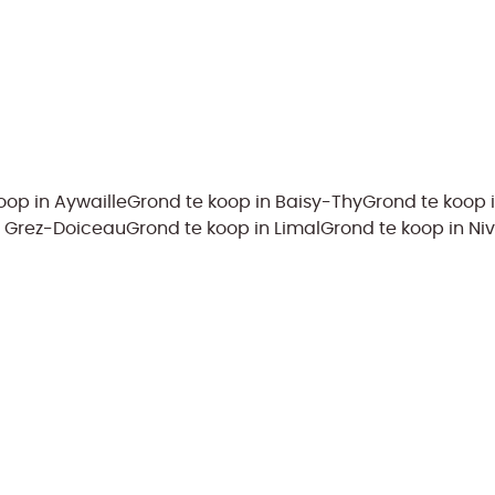
oop in Aywaille
Grond te koop in Baisy-Thy
Grond te koop 
n Grez-Doiceau
Grond te koop in Limal
Grond te koop in Niv