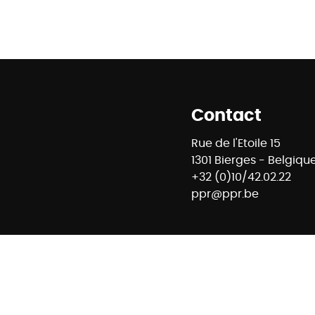
Contact
Rue de l'Etoile 15
1301 Bierges - Belgiqu
+32 (0)10/42.02.22
ppr@ppr.be
88 - RC professionnelle et cautionnement via AXA Belgium 
mmobiliers - Rue du Luxembourg 16B à 1000 Bruxelles – www
E74 7320 6368 5807 - Compte Tiers CBC Banque BE42 7