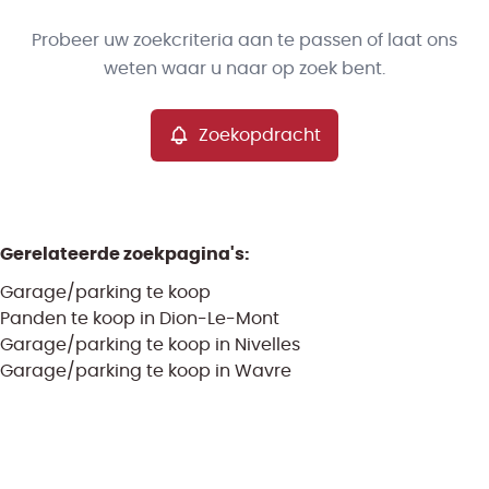
Type
Probeer uw zoekcriteria aan te passen of laat ons
Garage/parking
Zoekopdracht
Sorteer op
Remove
weten waar u naar op zoek bent.
Zoekopdracht
Meer criteria
Min. budget
Gerelateerde zoekpagina's
:
Garage/parking te koop
Max. budget
Panden te koop in Dion-Le-Mont
Garage/parking te koop in Nivelles
Garage/parking te koop in Wavre
Zoeken