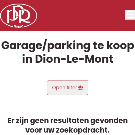
Ga naar hoofdinhoud
Garage/parking te koop
in Dion-Le-Mont
Open filter
Gemeente
Bonlez (1325)
Er zijn geen resultaten gevonden
Remove
Kaartweergave
voor uw zoekopdracht.