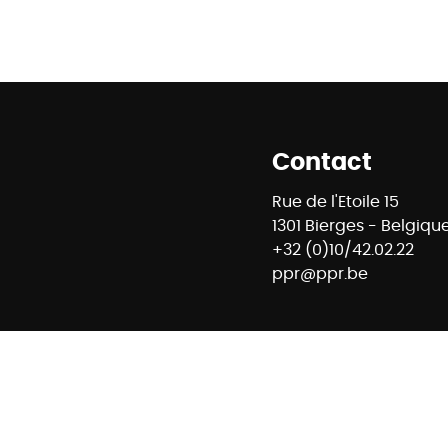
Contact
Rue de l'Etoile 15
1301 Bierges - Belgiqu
+32 (0)10/42.02.22
ppr@ppr.be
88 - RC professionnelle et cautionnement via AXA Belgium 
mmobiliers - Rue du Luxembourg 16B à 1000 Bruxelles – www
E74 7320 6368 5807 - Compte Tiers CBC Banque BE42 7