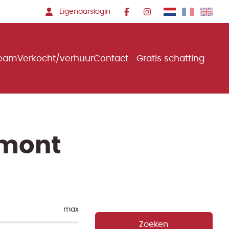
Eigenaarslogin
team
Verkocht/verhuur
Contact
Gratis schatting
imont
max
Zoeken