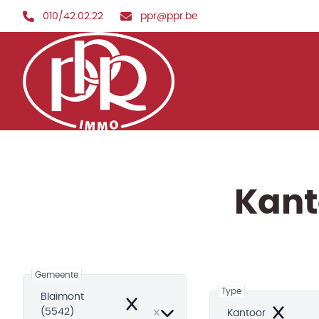
Ga naar hoofdinhoud
010/42.02.22
ppr@ppr.be
Kant
Gemeente
Type
Blaimont
Remove
(5542)
Kantoor