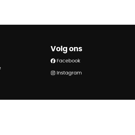
Volg ons
Facebook
e
Instagram
SA - police n° 730.390.160 - Organisme de contrôle :
.ipi.be - 02/505.38.50 - info@ipi.be
320 6445 6854