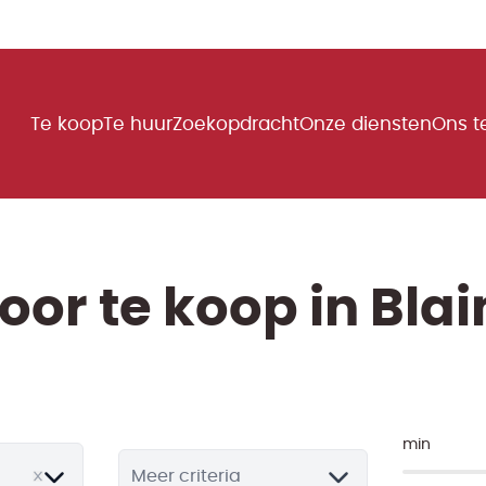
Te koop
Te huur
Zoekopdracht
Onze diensten
Ons 
oor te koop in Bla
min
Meer criteria