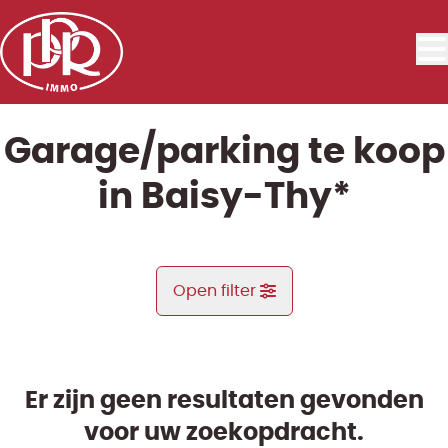
Ga naar hoofdinhoud
Garage/parking te koop
in Baisy-Thy*
Open filter
Gemeente
Genappe (1470, 1474)
Er zijn geen resultaten gevonden
Remove
Kaartweergave
voor uw zoekopdracht.