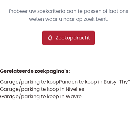
Type
Probeer uw zoekcriteria aan te passen of laat ons
Garage/parking
Zoekopdracht
Sorteer op
Remove
weten waar u naar op zoek bent.
Zoekopdracht
Meer criteria
Min. budget
Gerelateerde zoekpagina's
:
Garage/parking te koop
Panden te koop in Baisy-Thy*
Max. budget
Garage/parking te koop in Nivelles
Garage/parking te koop in Wavre
Zoeken