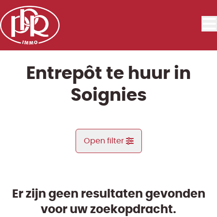
Ga naar hoofdinhoud
Entrepôt te huur in
Soignies
Open filter
Gemeente
Soignies (7060)
Er zijn geen resultaten gevonden
Remove
Kaartweergave
voor uw zoekopdracht.