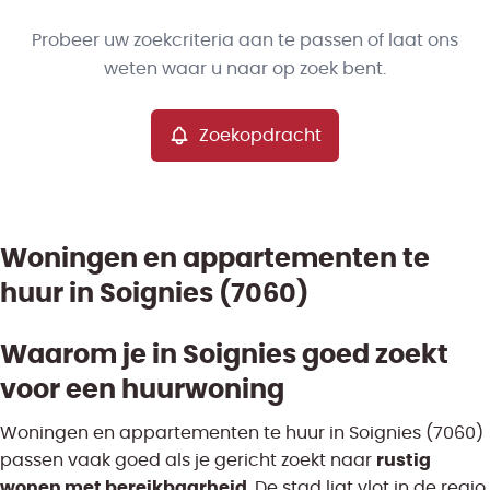
Type
Probeer uw zoekcriteria aan te passen of laat ons
Entrepôt
Zoekopdracht
Sorteer op
Remove
weten waar u naar op zoek bent.
Zoekopdracht
Meer criteria
Min. budget
Woningen en appartementen te
huur in Soignies (7060)
Max. budget
Waarom je in Soignies goed zoekt
voor een huurwoning
Zoeken
Woningen en appartementen te huur in Soignies (7060)
rustig
passen vaak goed als je gericht zoekt naar
wonen met bereikbaarheid
. De stad ligt vlot in de regio