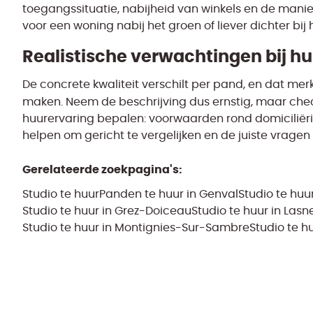
toegangssituatie, nabijheid van winkels en de manier
voor een woning nabij het groen of liever dichter bij 
Realistische verwachtingen bij 
De concrete kwaliteit verschilt per pand, en dat mer
maken. Neem de beschrijving dus ernstig, maar che
huurervaring bepalen: voorwaarden rond domiciliëri
helpen om gericht te vergelijken en de juiste vragen t
Gerelateerde zoekpagina's
:
Studio te huur
Panden te huur in Genval
Studio te huur
Studio te huur in Grez-Doiceau
Studio te huur in La
Studio te huur in Montignies-Sur-Sambre
Studio te hu