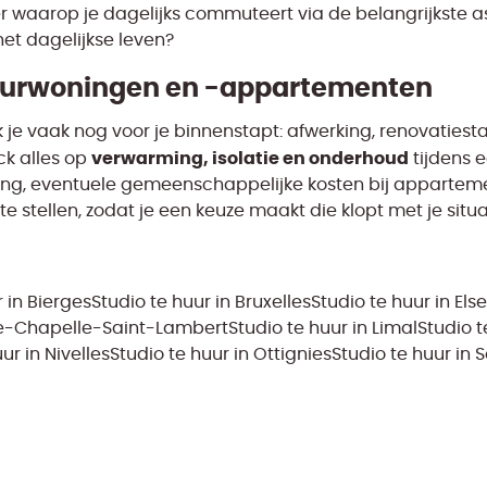
 waarop je dagelijks commuteert via de belangrijkste ass
het dagelijkse leven?
huurwoningen en -appartementen
k je vaak nog voor je binnenstapt: afwerking, renovatiest
verwarming, isolatie en onderhoud
ck alles op
tijdens e
ng, eventuele gemeenschappelijke kosten bij appartemen
e stellen, zodat je een keuze maakt die klopt met je situa
 in Bierges
Studio te huur in Bruxelles
Studio te huur in Els
sne-Chapelle-Saint-Lambert
Studio te huur in Limal
Studio 
ur in Nivelles
Studio te huur in Ottignies
Studio te huur in 