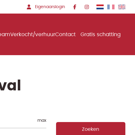
Eigenaarslogin
team
Verkocht/verhuur
Contact
Gratis schatting
val
max
Zoeken