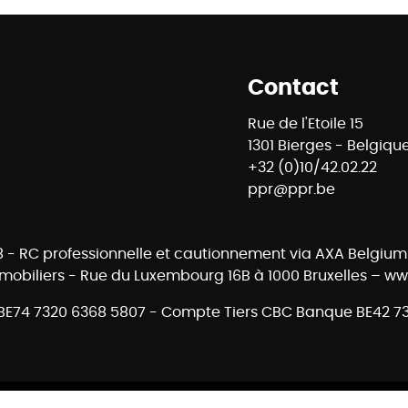
Contact
Rue de l'Etoile 15
1301 Bierges - Belgiqu
+32 (0)10/42.02.22
ppr@ppr.be
88 - RC professionnelle et cautionnement via AXA Belgium 
mmobiliers - Rue du Luxembourg 16B à 1000 Bruxelles – www
E74 7320 6368 5807 - Compte Tiers CBC Banque BE42 7
 Solutions
-
Disclaimer
-
Privacy statement
-
Cookie poli