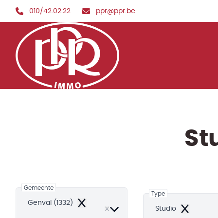
Ga naar hoofdinhoud
010/42.02.22
ppr@ppr.be
St
Gemeente
Type
Genval (1332)
Remove
Studio
Remove