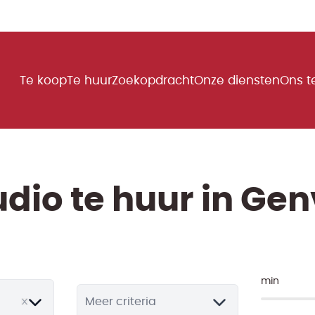
Te koop
Te huur
Zoekopdracht
Onze diensten
Ons 
udio te huur in Gen
min
Meer criteria